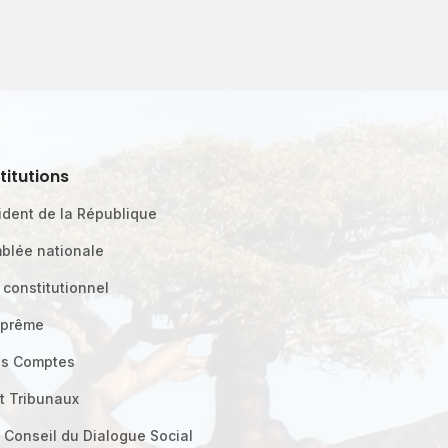
stitutions
ident de la République
blée nationale
 constitutionnel
uprême
es Comptes
t Tribunaux
 Conseil du Dialogue Social