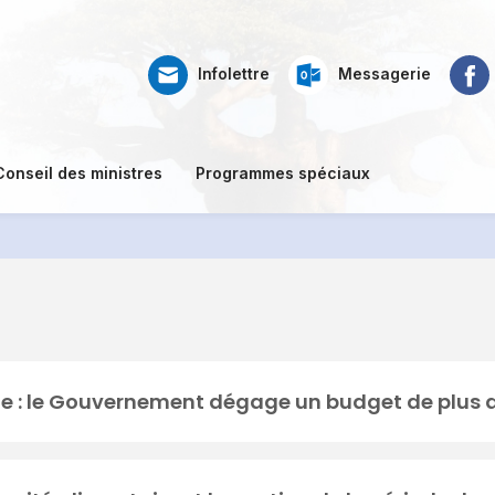
Web
Ré
Faceb
Infolettre
Messagerie
mail
so
Conseil des ministres
Programmes spéciaux
le : le Gouvernement dégage un budget de plus d