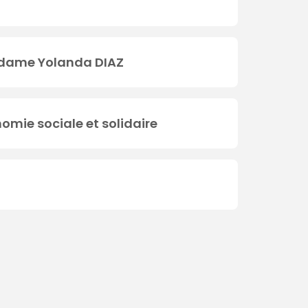
adame Yolanda DIAZ
nomie sociale et solidaire
e
Dernière
vante
page