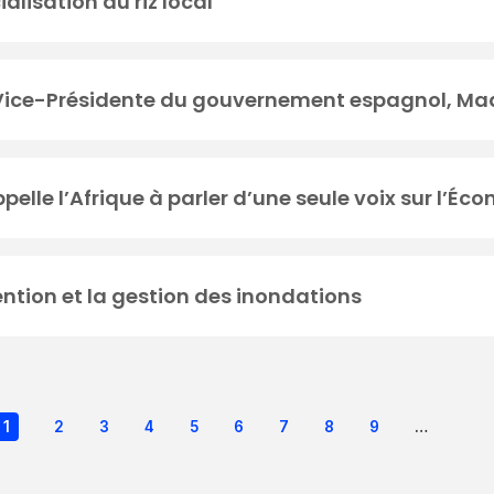
lisation du riz local
a Vice-Présidente du gouvernement espagnol, M
elle l’Afrique à parler d’une seule voix sur l’Éco
vention et la gestion des inondations
Pagination
Page
1
Page
2
Page
3
Page
4
Page
5
Page
6
Page
7
Page
8
Page
9
…
Pag
courante
sui