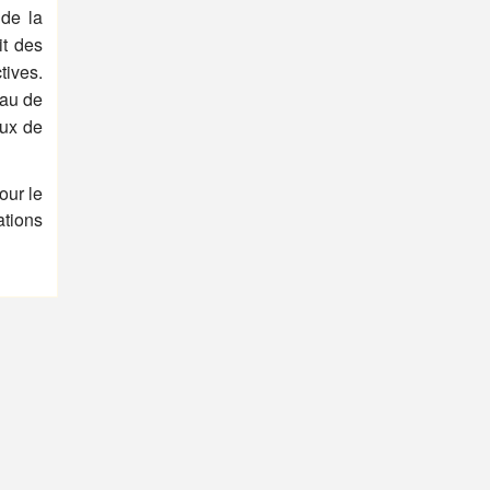
 de la
t des
tives.
eau de
aux de
our le
tions