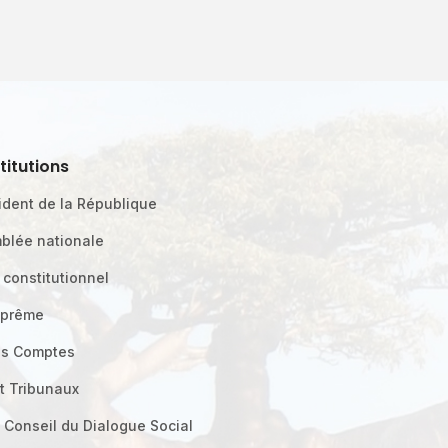
stitutions
ident de la République
blée nationale
 constitutionnel
uprême
es Comptes
t Tribunaux
 Conseil du Dialogue Social