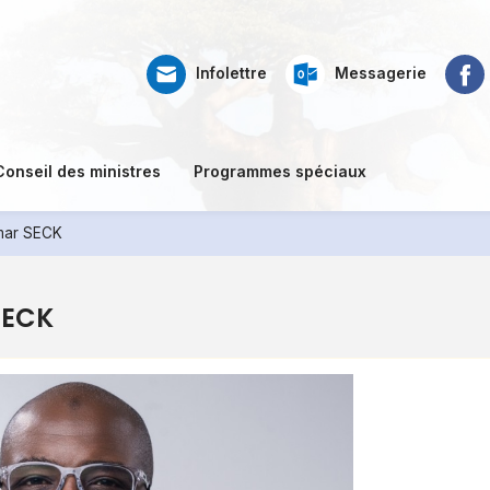
Web
Ré
Faceb
Infolettre
Messagerie
mail
so
Conseil des ministres
Programmes spéciaux
mar SECK
SECK