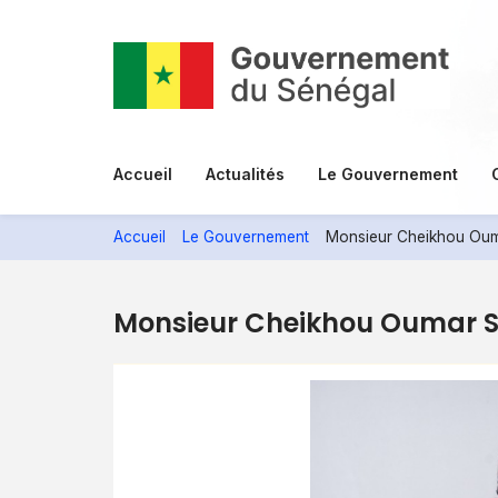
Aller
au
contenu
principal
Menu
Accueil
Actualités
Le Gouvernement
principal
Accueil
Le Gouvernement
Monsieur Cheikhou Ou
Monsieur Cheikhou Oumar 