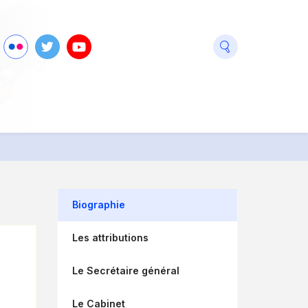
seaux
ook
Flickr
Twitter
Youtube
ciaux
Biographie
Les attributions
Le Secrétaire général
Le Cabinet