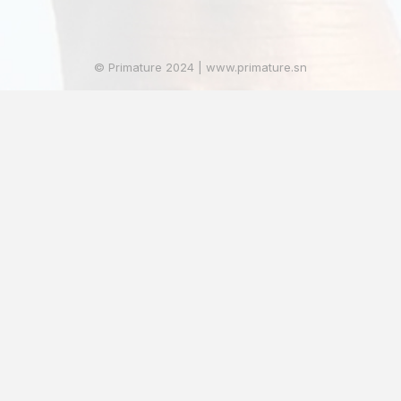
© Primature 2024 | www.primature.sn