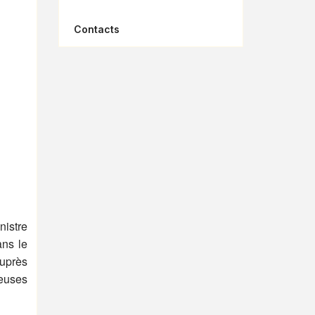
Contacts
nistre
ans le
auprès
reuses