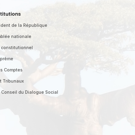
stitutions
ident de la République
blée nationale
 constitutionnel
uprême
es Comptes
t Tribunaux
 Conseil du Dialogue Social