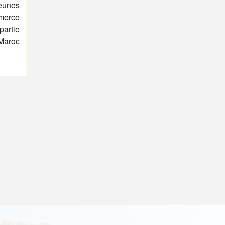
Jeunes
mmerce
partie
 Maroc