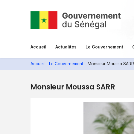
Aller
au
contenu
principal
Menu
Accueil
Actualités
Le Gouvernement
principal
Accueil
Le Gouvernement
Monsieur Moussa SARR
Monsieur Moussa SARR