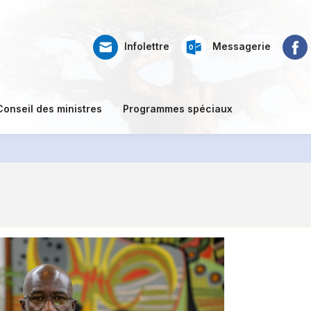
Web
Ré
Faceb
Infolettre
Messagerie
mail
so
Conseil des ministres
Programmes spéciaux