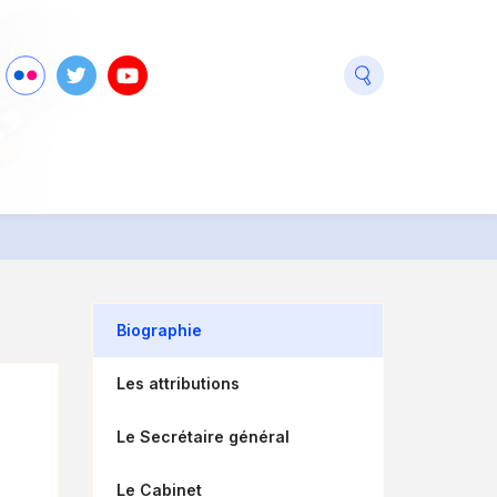
seaux
ook
Flickr
Twitter
Youtube
ciaux
Biographie
Les attributions
Le Secrétaire général
Le Cabinet