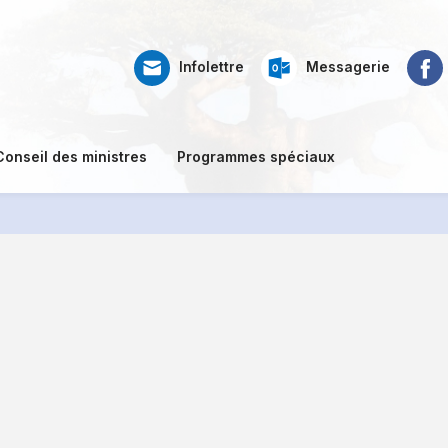
Web
Ré
Faceb
Infolettre
Messagerie
mail
so
Conseil des ministres
Programmes spéciaux