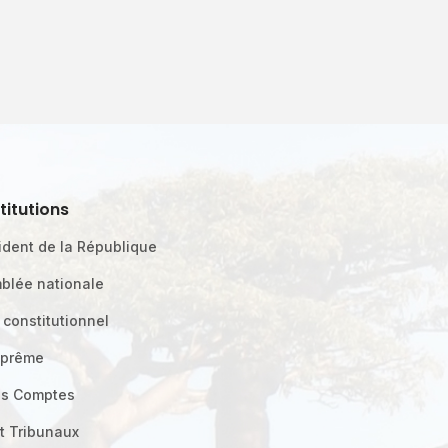
stitutions
ident de la République
blée nationale
 constitutionnel
uprême
es Comptes
t Tribunaux