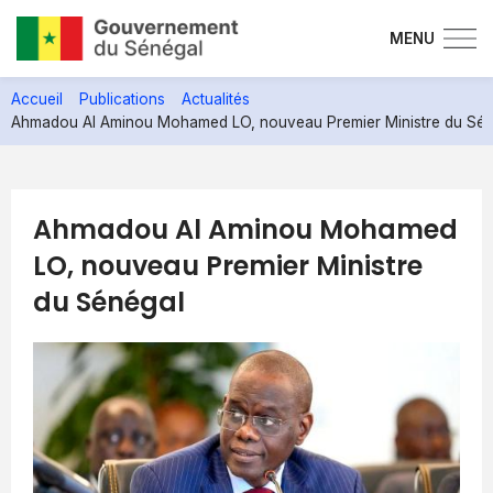
MENU
Aller
Accueil
Publications
Actualités
au
Ahmadou Al Aminou Mohamed LO, nouveau Premier Ministre du Sén
contenu
principal
Ahmadou Al Aminou Mohamed
LO, nouveau Premier Ministre
du Sénégal