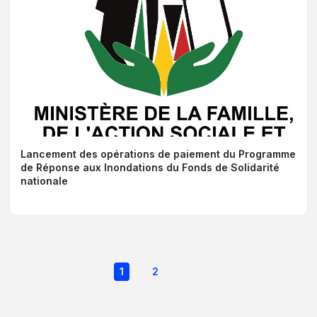
Lancement des opérations de paiement du Programme
de Réponse aux Inondations du Fonds de Solidarité
nationale
Pagination
Page
1
Page
2
Page
Dernière
courante
suivante
page