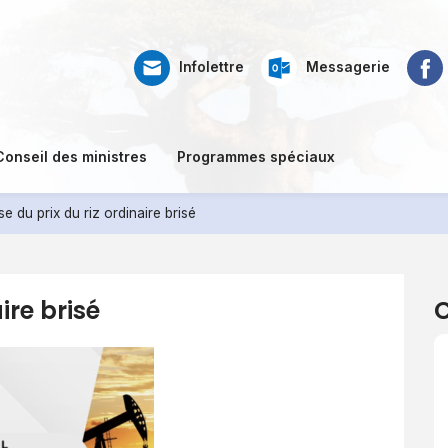
Web
Ré
Faceb
Infolettre
Messagerie
mail
so
Conseil des ministres
Programmes spéciaux
se du prix du riz ordinaire brisé
ire brisé
C