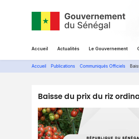
Aller
au
contenu
principal
Menu
Accueil
Actualités
Le Gouvernement
principal
Accueil
Publications
Communiqués Officiels
Bais
Baisse du prix du riz ordina