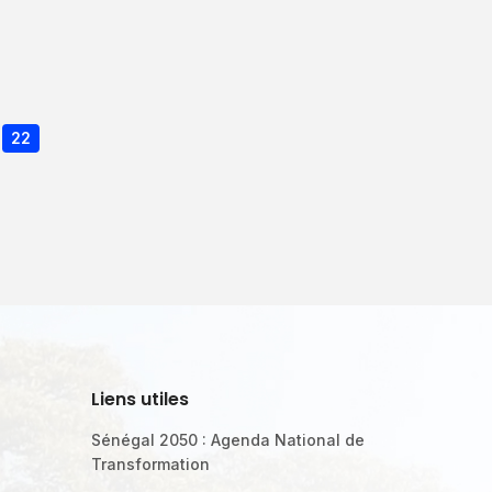
Page
22
courante
Liens utiles
Sénégal 2050 : Agenda National de
Transformation