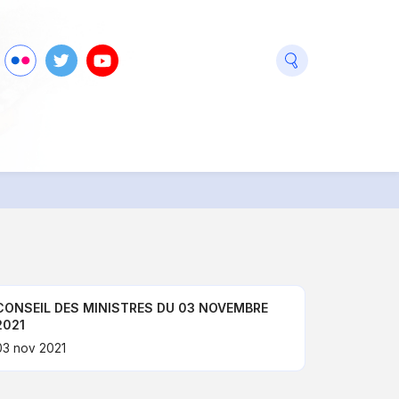
seaux
ook
Flickr
Twitter
Youtube
ciaux
CONSEIL DES MINISTRES DU 03 NOVEMBRE
2021
03 nov 2021