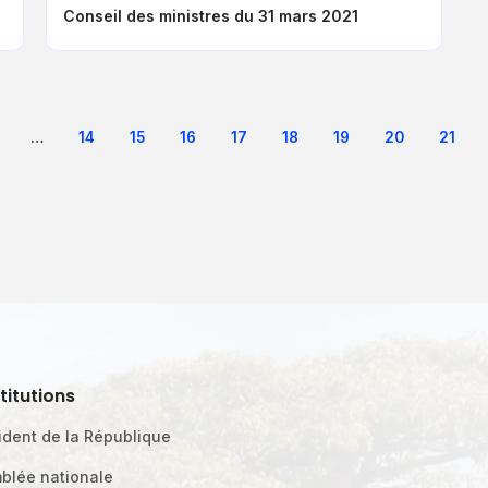
Conseil des ministres du 31 mars 2021
Pagination
…
Page
14
Page
15
Page
16
Page
17
Page
18
Page
19
Page
20
Page
21
ière
Page
précédente
stitutions
ident de la République
blée nationale